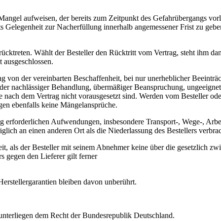
en Mangel aufweisen, der bereits zum Zeitpunkt des Gefahrübergangs vor
tets Gelegenheit zur Nacherfüllung innerhalb angemessener Frist zu ge
urücktreten. Wählt der Besteller den Rücktritt vom Vertrag, steht ihm
 ausgeschlossen.
 von der vereinbarten Beschaffenheit, bei nur unerheblicher Beeinträc
oder nachlässiger Behandlung, übermäßiger Beanspruchung, ungeeignete
ie nach dem Vertrag nicht vorausgesetzt sind. Werden vom Besteller o
gen ebenfalls keine Mängelansprüche.
 erforderlichen Aufwendungen, insbesondere Transport-, Wege-, Arbeit
lich an einen anderen Ort als die Niederlassung des Bestellers verbrac
weit, als der Besteller mit seinem Abnehmer keine über die gesetzlic
 gegen den Lieferer gilt ferner
 Herstellergarantien bleiben davon unberührt.
 unterliegen dem Recht der Bundesrepublik Deutschland.