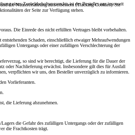
übung eines Zurückbehaltungsrechts ist der Besteller nur insoweit
e und die Nutzererfahrung zu verbessern (Tracking Cookies). Sie
tionalitäten der Seite zur Verfügung stehen.
raus. Die Einrede des nicht erfüllten Vertrages bleibt vorbehalten.
weit entstehenden Schaden, einschließlich etwaiger Mehraufwendungen
fälligen Untergangs oder einer zufälligen Verschlechterung der
erverzug, so sind wir berechtigt, die Lieferung für die Dauer der
z oder Nachlieferung erwächst. Insbesondere gilt dies für Ausfall
, verpflichten wir uns, den Besteller unverzüglich zu informieren.
 den Vorlieferanten.
n.
ist, die Lieferung abzunehmen.
/Lagers die Gefahr des zufälligen Untergangs oder der zufälligen
r die Frachtkosten trägt.