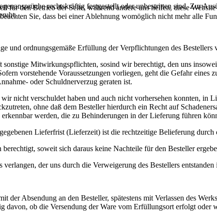
enansprüche rechtskräftig festgestellt oder unbestritten sind. Zur Aus
ell für den Betrieb der Seite, während andere uns helfen, diese Websit
eruht.
 beachten Sie, dass bei einer Ablehnung womöglich nicht mehr alle Funk
ige und ordnungsgemäße Erfüllung der Verpflichtungen des Bestellers vo
t sonstige Mitwirkungspflichten, sosind wir berechtigt, den uns inso
ofern vorstehende Voraussetzungen vorliegen, geht die Gefahr eines zu
 Annahme- oder Schuldnerverzug geraten ist.
wir nicht verschuldet haben und auch nicht vorhersehen konnten, in Lief
zutreten, ohne daß dem Besteller hierdurch ein Recht auf Schadenersat
erkennbar werden, die zu Behinderungen in der Lieferung führen können
egebenen Lieferfrist (Lieferzeit) ist die rechtzeitige Belieferung durch
n berechtigt, soweit sich daraus keine Nachteile für den Besteller ergebe
 verlangen, der uns durch die Verweigerung des Bestellers entstanden 
mit der Absendung an den Besteller, spätestens mit Verlassen des Werks
ig davon, ob die Versendung der Ware vom Erfüllungsort erfolgt oder we