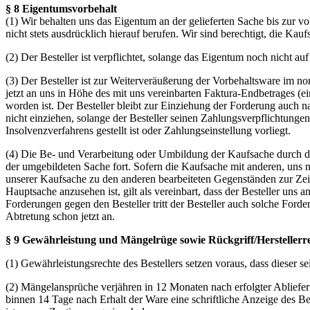
§ 8 Eigentumsvorbehalt
(1) Wir behalten uns das Eigentum an der gelieferten Sache bis zur v
nicht stets ausdrücklich hierauf berufen. Wir sind berechtigt, die Ka
(2) Der Besteller ist verpflichtet, solange das Eigentum noch nicht au
(3) Der Besteller ist zur Weiterveräußerung der Vorbehaltsware im n
jetzt an uns in Höhe des mit uns vereinbarten Faktura-Endbetrages (
worden ist. Der Besteller bleibt zur Einziehung der Forderung auch n
nicht einziehen, solange der Besteller seinen Zahlungsverpflichtung
Insolvenzverfahrens gestellt ist oder Zahlungseinstellung vorliegt.
(4) Die Be- und Verarbeitung oder Umbildung der Kaufsache durch den 
der umgebildeten Sache fort. Sofern die Kaufsache mit anderen, uns 
unserer Kaufsache zu den anderen bearbeiteten Gegenständen zur Zeit 
Hauptsache anzusehen ist, gilt als vereinbart, dass der Besteller un
Forderungen gegen den Besteller tritt der Besteller auch solche For
Abtretung schon jetzt an.
§ 9 Gewährleistung und Mängelrüge sowie Rückgriff/Herstellerr
(1) Gewährleistungsrechte des Bestellers setzen voraus, dass dies
(2) Mängelansprüche verjähren in 12 Monaten nach erfolgter Ablieferu
binnen 14 Tage nach Erhalt der Ware eine schriftliche Anzeige des B