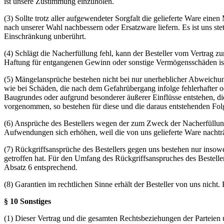
ist unsere Zustimmung einzuholen.
(3) Sollte trotz aller aufgewendeter Sorgfalt die gelieferte Ware ein
nach unserer Wahl nachbessern oder Ersatzware liefern. Es ist uns s
Einschränkung unberührt.
(4) Schlägt die Nacherfüllung fehl, kann der Besteller vom Vertrag z
Haftung für entgangenen Gewinn oder sonstige Vermögensschäden ist
(5) Mängelansprüche bestehen nicht bei nur unerheblicher Abweichung
wie bei Schäden, die nach dem Gefahrübergang infolge fehlerhafter 
Baugrundes oder aufgrund besonderer äußerer Einflüsse entstehen, d
vorgenommen, so bestehen für diese und die daraus entstehenden Fol
(6) Ansprüche des Bestellers wegen der zum Zweck der Nacherfüllung
Aufwendungen sich erhöhen, weil die von uns gelieferte Ware nachträg
(7) Rückgriffsansprüche des Bestellers gegen uns bestehen nur inso
getroffen hat. Für den Umfang des Rückgriffsanspruches des Bestellers
Absatz 6 entsprechend.
(8) Garantien im rechtlichen Sinne erhält der Besteller von uns nicht.
§ 10 Sonstiges
(1) Dieser Vertrag und die gesamten Rechtsbeziehungen der Parteien