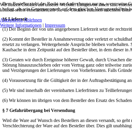
Dem Besteller steht das Recht zur Aufrechnung nur zu, wenn seine Geg
Wir nutzen Cookies auf unserer Website. Einige von ihnen sind essenzi
befugt, als sein Gegenanspruch auf dem gleichen Vertragsverhältnis b
können selbst entscheiden, ob Sie die Cookies zulassen möchten. Bitte
§6 Lieferzeit
Akzeptieren
Ablehnen
Weitere Informationen
|
Impressum
(1) Der Beginn der von uns angegebenen Lieferzeit setzt die rechtzeit
(2) Kommt der Besteller in Annahmeverzug oder verletzt er schuldhaf
ersetzt zu verlangen. Weitergehende Ansprüche bleiben vorbehalten. S
Kaufsache in dem Zeitpunkt auf den Besteller über, in dem dieser in
(3) Geraten wir durch Ereignisse höherer Gewalt, durch Ursachen die 
Störung hinauszuschieben oder vom Vertrag ganz oder teilweise zurück
und Verzögerungen der Lieferungen von Vorlieferanten. Falls Gründe 
(4) Voraussetzung für die Gültigkeit der in der Auftragsbestätigung ang
(5) Wir sind innerhalb der vereinbarten Lieferfristen zu Teillieferunge
(6) Wir können im übrigen von dem Besteller den Ersatz des Schadens
§ 7 Gefahrübergang bei Versendung
Wird die Ware auf Wunsch des Bestellers an diesen versandt, so geht 
Verschlechterung der Ware auf den Besteller über. Dies gilt unabhäng