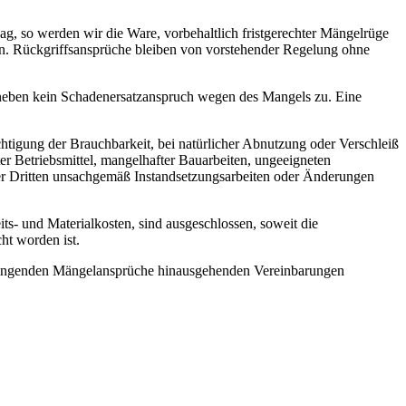
lag, so werden wir die Ware, vorbehaltlich fristgerechter Mängelrüge
ben. Rückgriffsansprüche bleiben von vorstehender Regelung ohne
 daneben kein Schadenersatzanspruch wegen des Mangels zu. Eine
htigung der Brauchbarkeit, bei natürlicher Abnutzung oder Verschleiß
r Betriebsmittel, mangelhafter Bauarbeiten, ungeeigneten
der Dritten unsachgemäß Instandsetzungsarbeiten oder Änderungen
s- und Materialkosten, sind ausgeschlossen, soweit die
ht worden ist.
h zwingenden Mängelansprüche hinausgehenden Vereinbarungen