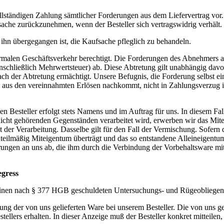
ollständigen Zahlung sämtlicher Forderungen aus dem Liefervertrag vor.
ufsache zurückzunehmen, wenn der Besteller sich vertragswidrig verhält.
f ihn übergegangen ist, die Kaufsache pfleglich zu behandeln.
ormalen Geschäftsverkehr berechtigt. Die Forderungen des Abnehmers au
einschließlich Mehrwertsteuer) ab. Diese Abtretung gilt unabhängig dav
ach der Abtretung ermächtigt. Unsere Befugnis, die Forderung selbst e
en aus den vereinnahmten Erlösen nachkommt, nicht in Zahlungsverzug i
Besteller erfolgt stets Namens und im Auftrag für uns. In diesem Fall 
nicht gehörenden Gegenständen verarbeitet wird, erwerben wir das Mit
der Verarbeitung. Dasselbe gilt für den Fall der Vermischung. Sofern di
s anteilmäßig Miteigentum überträgt und das so entstandene Alleineigen
derungen an uns ab, die ihm durch die Verbindung der Vorbehaltsware 
egress
er seinen nach § 377 HGB geschuldeten Untersuchungs- und Rügeoblieg
ng der von uns gelieferten Ware bei unserem Besteller. Die von uns gel
estellers erhalten. In dieser Anzeige muß der Besteller konkret mitte