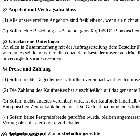
§2 Angebot und Vertragsabschluss
(1) Alle unsere erteilten Angebote sind freibleibend, wenn sie nicht 
(2) Sofern eine Bestellung als Angebot gemäß § 145 BGB anzusehen
§3 Überlassene Unterlagen
An allen in Zusammenhang mit der Auftragserteilung dem Besteller ü
werden, es sei denn, wir erteilen dazu dem Besteller unsere ausdrück
unverzüglich zurückzusenden.
§4 Preise und Zahlung
(1) Sofern nichts Gegenteiliges schriftlich vereinbart wird, gelten u
(2) Die Zahlung des Kaufpreises hat ausschließlich auf das genannte 
(3) Sofern nichts anderes vereinbart wird, ist der Kaufpreis innerha
Europäischen Zentralbank berechnet. Die Geltendmachung eines höhe
(4) Sofern keine Festpreisabrede getroffen wurde, bleiben angemesse
Vertragsabschluss erfolgen, vorbehalten.
§5 Aufrechnung und Zurückbehaltungsrechte
Wir benutzen Cookies