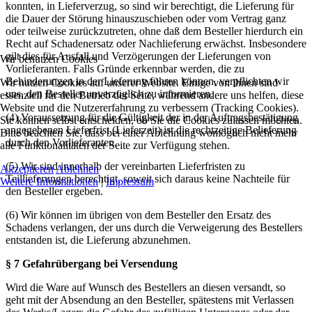
konnten, in Lieferverzug, so sind wir berechtigt, die Lieferung für
die Dauer der Störung hinauszuschieben oder vom Vertrag ganz
oder teilweise zurückzutreten, ohne daß dem Besteller hierdurch ein
Recht auf Schadenersatz oder Nachlieferung erwächst. Insbesondere
gilt dies für Ausfall und Verzögerungen der Lieferungen von
Wir benutzen Cookies
Vorlieferanten. Falls Gründe erkennbar werden, die zu
Behinderungen in der Lieferung führen können, verpflichten wir
Wir nutzen Cookies auf unserer Website. Einige von ihnen sind
uns, den Besteller unverzüglich zu informieren.
essenziell für den Betrieb der Seite, während andere uns helfen, diese
Website und die Nutzererfahrung zu verbessern (Tracking Cookies).
(4) Voraussetzung für die Gültigkeit der in der Auftragsbestätigung
Sie können selbst entscheiden, ob Sie die Cookies zulassen möchten.
angegebenen Lieferfrist (Lieferzeit) ist die rechtzeitige Belieferung
Bitte beachten Sie, dass bei einer Ablehnung womöglich nicht mehr
durch den Vorlieferanten.
alle Funktionalitäten der Seite zur Verfügung stehen.
(5) Wir sind innerhalb der vereinbarten Lieferfristen zu
Akzeptieren
Ablehnen
Teillieferungen berechtigt, soweit sich daraus keine Nachteile für
Weitere Informationen
|
Impressum
den Besteller ergeben.
(6) Wir können im übrigen von dem Besteller den Ersatz des
Schadens verlangen, der uns durch die Verweigerung des Bestellers
entstanden ist, die Lieferung abzunehmen.
§ 7 Gefahrübergang bei Versendung
Wird die Ware auf Wunsch des Bestellers an diesen versandt, so
geht mit der Absendung an den Besteller, spätestens mit Verlassen