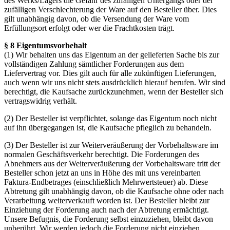
des Werks/Lagers die Gefahr des zufälligen Untergangs oder der
zufälligen Verschlechterung der Ware auf den Besteller über. Dies
gilt unabhängig davon, ob die Versendung der Ware vom
Erfüllungsort erfolgt oder wer die Frachtkosten trägt.
§ 8 Eigentumsvorbehalt
(1) Wir behalten uns das Eigentum an der gelieferten Sache bis zur
vollständigen Zahlung sämtlicher Forderungen aus dem
Liefervertrag vor. Dies gilt auch für alle zukünftigen Lieferungen,
auch wenn wir uns nicht stets ausdrücklich hierauf berufen. Wir sind
berechtigt, die Kaufsache zurückzunehmen, wenn der Besteller sich
vertragswidrig verhält.
(2) Der Besteller ist verpflichtet, solange das Eigentum noch nicht
auf ihn übergegangen ist, die Kaufsache pfleglich zu behandeln.
(3) Der Besteller ist zur Weiterveräußerung der Vorbehaltsware im
normalen Geschäftsverkehr berechtigt. Die Forderungen des
Abnehmers aus der Weiterveräußerung der Vorbehaltsware tritt der
Besteller schon jetzt an uns in Höhe des mit uns vereinbarten
Faktura-Endbetrages (einschließlich Mehrwertsteuer) ab. Diese
Abtretung gilt unabhängig davon, ob die Kaufsache ohne oder nach
Verarbeitung weiterverkauft worden ist. Der Besteller bleibt zur
Einziehung der Forderung auch nach der Abtretung ermächtigt.
Unsere Befugnis, die Forderung selbst einzuziehen, bleibt davon
unberührt. Wir werden jedoch die Forderung nicht einziehen,