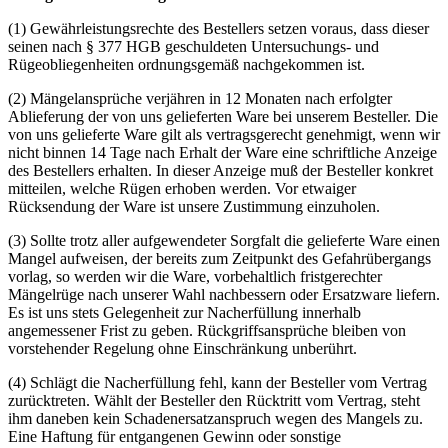
(1) Gewährleistungsrechte des Bestellers setzen voraus, dass dieser
seinen nach § 377 HGB geschuldeten Untersuchungs- und
Rügeobliegenheiten ordnungsgemäß nachgekommen ist.
(2) Mängelansprüche verjähren in 12 Monaten nach erfolgter
Ablieferung der von uns gelieferten Ware bei unserem Besteller. Die
von uns gelieferte Ware gilt als vertragsgerecht genehmigt, wenn wir
nicht binnen 14 Tage nach Erhalt der Ware eine schriftliche Anzeige
des Bestellers erhalten. In dieser Anzeige muß der Besteller konkret
mitteilen, welche Rügen erhoben werden. Vor etwaiger
Rücksendung der Ware ist unsere Zustimmung einzuholen.
(3) Sollte trotz aller aufgewendeter Sorgfalt die gelieferte Ware einen
Mangel aufweisen, der bereits zum Zeitpunkt des Gefahrübergangs
vorlag, so werden wir die Ware, vorbehaltlich fristgerechter
Mängelrüge nach unserer Wahl nachbessern oder Ersatzware liefern.
Es ist uns stets Gelegenheit zur Nacherfüllung innerhalb
angemessener Frist zu geben. Rückgriffsansprüche bleiben von
vorstehender Regelung ohne Einschränkung unberührt.
(4) Schlägt die Nacherfüllung fehl, kann der Besteller vom Vertrag
zurücktreten. Wählt der Besteller den Rücktritt vom Vertrag, steht
ihm daneben kein Schadenersatzanspruch wegen des Mangels zu.
Eine Haftung für entgangenen Gewinn oder sonstige