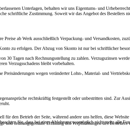
berlassenen Unterlagen, behalten wir uns Eigentums- und Urheberrechte
liche schriftliche Zustimmung. Soweit wir das Angebot des Bestellers ni
nsere Preise ab Werk ausschließlich Verpackung- und Versandkosten, zuz
Konto zu erfolgen. Der Abzug von Skonto ist nur bei schriftlicher bes
lb von 30 Tagen nach Rechnungsstellung zu zahlen. Verzugszinsen werde
ren Verzugsschadens bleibt vorbehalten.
ne Preisänderungen wegen veränderter Lohn-, Material- und Vertriebsk
enansprüche rechtskräftig festgestellt oder unbestritten sind. Zur Aus
eruht.
ell für den Betrieb der Seite, während andere uns helfen, diese Websit
 beachten Sie, dass bei einer Ablehnung womöglich nicht mehr alle Funk
ige und ordnungsgemäße Erfüllung der Verpflichtungen des Bestellers vo