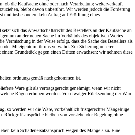
on, ob die Kaufsache ohne oder nach Verarbeitung weiterverkauft
inzuziehen, bleibt davon unberührt. Wir werden jedoch die Forderung
st und insbesondere kein Antrag auf Eröffnung eines
setzt sich das Anwartschaftsrecht des Bestellers an der Kaufsache an
eigentum an der neuen Sache im Verhältnis des objektiven Wertes
e Vermischung in der Weise erfolgt, dass die Sache des Bestellers als
tum oder Miteigentum für uns verwahrt. Zur Sicherung unserer
mit einem Grundstück gegen einen Dritten erwachsen; wir nehmen diese
enheiten ordnungsgemäß nachgekommen ist.
ieferte Ware gilt als vertragsgerecht genehmigt, wenn wir nicht
ilen, welche Rügen erhoben werden. Vor etwaiger Rücksendung der Ware
lag, so werden wir die Ware, vorbehaltlich fristgerechter Mängelrüge
ben. Rückgriffsansprüche bleiben von vorstehender Regelung ohne
 daneben kein Schadenersatzanspruch wegen des Mangels zu. Eine