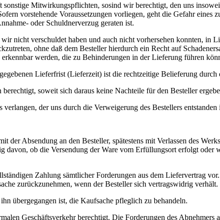
t sonstige Mitwirkungspflichten, sosind wir berechtigt, den uns inso
ofern vorstehende Voraussetzungen vorliegen, geht die Gefahr eines zu
 Annahme- oder Schuldnerverzug geraten ist.
wir nicht verschuldet haben und auch nicht vorhersehen konnten, in Lief
zutreten, ohne daß dem Besteller hierdurch ein Recht auf Schadenersat
erkennbar werden, die zu Behinderungen in der Lieferung führen können
egebenen Lieferfrist (Lieferzeit) ist die rechtzeitige Belieferung durch
n berechtigt, soweit sich daraus keine Nachteile für den Besteller ergebe
 verlangen, der uns durch die Verweigerung des Bestellers entstanden 
mit der Absendung an den Besteller, spätestens mit Verlassen des Werks
ig davon, ob die Versendung der Ware vom Erfüllungsort erfolgt oder we
ollständigen Zahlung sämtlicher Forderungen aus dem Liefervertrag vor.
ufsache zurückzunehmen, wenn der Besteller sich vertragswidrig verhält.
f ihn übergegangen ist, die Kaufsache pfleglich zu behandeln.
ormalen Geschäftsverkehr berechtigt. Die Forderungen des Abnehmers au