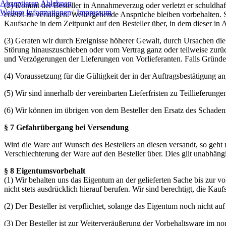
Akzeptieren
Ablehnen
(2) Kommt der Besteller in Annahmeverzug oder verletzt er schuldhaf
Weitere Informationen
|
Impressum
ersetzt zu verlangen. Weitergehende Ansprüche bleiben vorbehalten. S
Kaufsache in dem Zeitpunkt auf den Besteller über, in dem dieser in
(3) Geraten wir durch Ereignisse höherer Gewalt, durch Ursachen die 
Störung hinauszuschieben oder vom Vertrag ganz oder teilweise zurück
und Verzögerungen der Lieferungen von Vorlieferanten. Falls Gründe 
(4) Voraussetzung für die Gültigkeit der in der Auftragsbestätigung ang
(5) Wir sind innerhalb der vereinbarten Lieferfristen zu Teillieferunge
(6) Wir können im übrigen von dem Besteller den Ersatz des Schadens
§ 7 Gefahrübergang bei Versendung
Wird die Ware auf Wunsch des Bestellers an diesen versandt, so geht 
Verschlechterung der Ware auf den Besteller über. Dies gilt unabhäng
§ 8 Eigentumsvorbehalt
(1) Wir behalten uns das Eigentum an der gelieferten Sache bis zur v
nicht stets ausdrücklich hierauf berufen. Wir sind berechtigt, die Ka
(2) Der Besteller ist verpflichtet, solange das Eigentum noch nicht au
(3) Der Besteller ist zur Weiterveräußerung der Vorbehaltsware im n