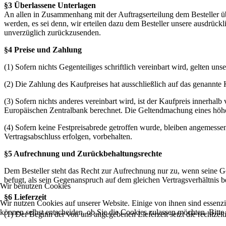
§3 Überlassene Unterlagen
An allen in Zusammenhang mit der Auftragserteilung dem Besteller ü
werden, es sei denn, wir erteilen dazu dem Besteller unsere ausdrück
unverzüglich zurückzusenden.
§4 Preise und Zahlung
(1) Sofern nichts Gegenteiliges schriftlich vereinbart wird, gelten u
(2) Die Zahlung des Kaufpreises hat ausschließlich auf das genannte 
(3) Sofern nichts anderes vereinbart wird, ist der Kaufpreis innerha
Europäischen Zentralbank berechnet. Die Geltendmachung eines höhe
(4) Sofern keine Festpreisabrede getroffen wurde, bleiben angemesse
Vertragsabschluss erfolgen, vorbehalten.
§5 Aufrechnung und Zurückbehaltungsrechte
Dem Besteller steht das Recht zur Aufrechnung nur zu, wenn seine Geg
befugt, als sein Gegenanspruch auf dem gleichen Vertragsverhältnis b
Wir benutzen Cookies
§6 Lieferzeit
Wir nutzen Cookies auf unserer Website. Einige von ihnen sind essenzi
können selbst entscheiden, ob Sie die Cookies zulassen möchten. Bitte
(1) Der Beginn der von uns angegebenen Lieferzeit setzt die rechtzeit