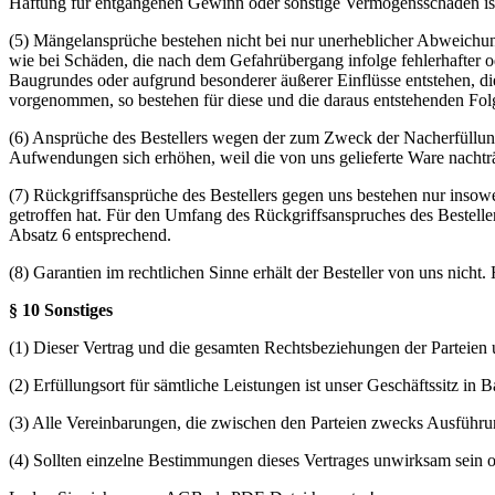
Haftung für entgangenen Gewinn oder sonstige Vermögensschäden ist
(5) Mängelansprüche bestehen nicht bei nur unerheblicher Abweichung
wie bei Schäden, die nach dem Gefahrübergang infolge fehlerhafter 
Baugrundes oder aufgrund besonderer äußerer Einflüsse entstehen, d
vorgenommen, so bestehen für diese und die daraus entstehenden Fol
(6) Ansprüche des Bestellers wegen der zum Zweck der Nacherfüllung
Aufwendungen sich erhöhen, weil die von uns gelieferte Ware nachträg
(7) Rückgriffsansprüche des Bestellers gegen uns bestehen nur inso
getroffen hat. Für den Umfang des Rückgriffsanspruches des Bestellers
Absatz 6 entsprechend.
(8) Garantien im rechtlichen Sinne erhält der Besteller von uns nicht.
§ 10 Sonstiges
(1) Dieser Vertrag und die gesamten Rechtsbeziehungen der Parteien
(2) Erfüllungsort für sämtliche Leistungen ist unser Geschäftssitz in
(3) Alle Vereinbarungen, die zwischen den Parteien zwecks Ausführung
(4) Sollten einzelne Bestimmungen dieses Vertrages unwirksam sein 