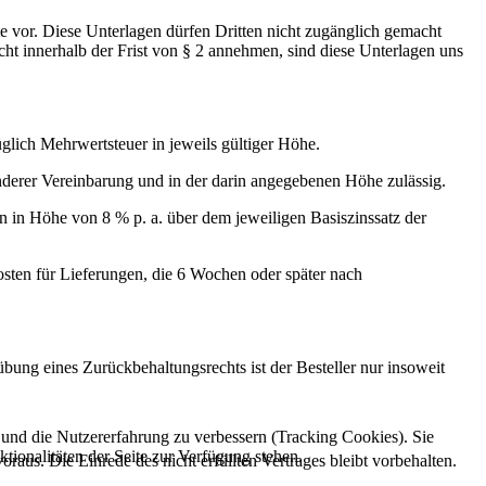
 vor. Diese Unterlagen dürfen Dritten nicht zugänglich gemacht
cht innerhalb der Frist von § 2 annehmen, sind diese Unterlagen uns
üglich Mehrwertsteuer in jeweils gültiger Höhe.
onderer Vereinbarung und in der darin angegebenen Höhe zulässig.
n in Höhe von 8 % p. a. über dem jeweiligen Basiszinssatz der
osten für Lieferungen, die 6 Wochen oder später nach
übung eines Zurückbehaltungsrechts ist der Besteller nur insoweit
e und die Nutzererfahrung zu verbessern (Tracking Cookies). Sie
tionalitäten der Seite zur Verfügung stehen.
raus. Die Einrede des nicht erfüllten Vertrages bleibt vorbehalten.