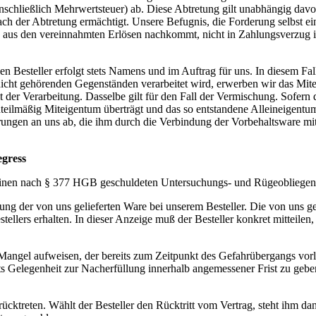
einschließlich Mehrwertsteuer) ab. Diese Abtretung gilt unabhängig dav
ach der Abtretung ermächtigt. Unsere Befugnis, die Forderung selbst e
en aus den vereinnahmten Erlösen nachkommt, nicht in Zahlungsverzug i
Besteller erfolgt stets Namens und im Auftrag für uns. In diesem Fall 
nicht gehörenden Gegenständen verarbeitet wird, erwerben wir das Mit
der Verarbeitung. Dasselbe gilt für den Fall der Vermischung. Sofern di
s anteilmäßig Miteigentum überträgt und das so entstandene Alleineigen
derungen an uns ab, die ihm durch die Verbindung der Vorbehaltsware 
egress
er seinen nach § 377 HGB geschuldeten Untersuchungs- und Rügeoblieg
ng der von uns gelieferten Ware bei unserem Besteller. Die von uns gel
estellers erhalten. In dieser Anzeige muß der Besteller konkret mitte
en Mangel aufweisen, der bereits zum Zeitpunkt des Gefahrübergangs vor
tets Gelegenheit zur Nacherfüllung innerhalb angemessener Frist zu ge
urücktreten. Wählt der Besteller den Rücktritt vom Vertrag, steht ihm