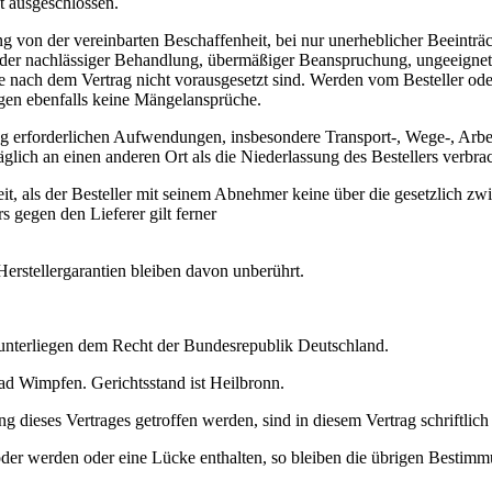
 ausgeschlossen.
 von der vereinbarten Beschaffenheit, bei nur unerheblicher Beeinträc
oder nachlässiger Behandlung, übermäßiger Beanspruchung, ungeeignete
ie nach dem Vertrag nicht vorausgesetzt sind. Werden vom Besteller o
gen ebenfalls keine Mängelansprüche.
 erforderlichen Aufwendungen, insbesondere Transport-, Wege-, Arbeit
lich an einen anderen Ort als die Niederlassung des Bestellers verbrac
weit, als der Besteller mit seinem Abnehmer keine über die gesetzlic
 gegen den Lieferer gilt ferner
 Herstellergarantien bleiben davon unberührt.
 unterliegen dem Recht der Bundesrepublik Deutschland.
 Bad Wimpfen. Gerichtsstand ist Heilbronn.
 dieses Vertrages getroffen werden, sind in diesem Vertrag schriftlich 
oder werden oder eine Lücke enthalten, so bleiben die übrigen Bestim