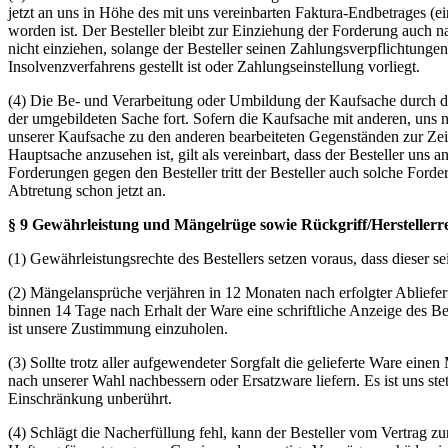
jetzt an uns in Höhe des mit uns vereinbarten Faktura-Endbetrages (
worden ist. Der Besteller bleibt zur Einziehung der Forderung auch n
nicht einziehen, solange der Besteller seinen Zahlungsverpflichtung
Insolvenzverfahrens gestellt ist oder Zahlungseinstellung vorliegt.
(4) Die Be- und Verarbeitung oder Umbildung der Kaufsache durch den 
der umgebildeten Sache fort. Sofern die Kaufsache mit anderen, uns 
unserer Kaufsache zu den anderen bearbeiteten Gegenständen zur Zeit 
Hauptsache anzusehen ist, gilt als vereinbart, dass der Besteller un
Forderungen gegen den Besteller tritt der Besteller auch solche For
Abtretung schon jetzt an.
§ 9 Gewährleistung und Mängelrüge sowie Rückgriff/Herstellerr
(1) Gewährleistungsrechte des Bestellers setzen voraus, dass dies
(2) Mängelansprüche verjähren in 12 Monaten nach erfolgter Ablieferu
binnen 14 Tage nach Erhalt der Ware eine schriftliche Anzeige des B
ist unsere Zustimmung einzuholen.
(3) Sollte trotz aller aufgewendeter Sorgfalt die gelieferte Ware ein
nach unserer Wahl nachbessern oder Ersatzware liefern. Es ist uns s
Einschränkung unberührt.
(4) Schlägt die Nacherfüllung fehl, kann der Besteller vom Vertrag z